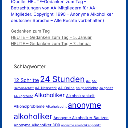
(Quelle: HEUTE-Gedanken zum Tag –
Betrachtungen von AA-Mitgliedern für AA-
Mitglieder. Copyright: 1990 – Anonyme Alkoholiker
deutscher Sprache – Alle Rechte vorbehalten)
Kategorien
Gedanken zum Tag
HEUTE – Gedanken zum Tag – 5. Januar
HEUTE – Gedanken zum Tag – 7. Januar
Schlagwörter
24 Stunden
12 Schritte
aa
AA-
AA-Netzwerk
AA-Online
aa geschichte
Gemeinschaft
aa görlitz
Alkoholiker
Alkoholkrankeit
AA Zgorzelec
anonyme
Alkoholprobleme
Alkoholsucht
alkoholiker
Anonyme Alkoholiker Bautzen
Anonyme Alkoholiker DDR
anonyme alkoholiker görlitz