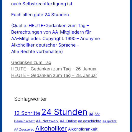
nach Selbstrechtfertigung ist.
Euch allen gute 24 Stunden
(Quelle: HEUTE-Gedanken zum Tag –
Betrachtungen von AA-Mitgliedern für
AA-Mitglieder. Copyright: 1990 – Anonyme
Alkoholiker deutscher Sprache –
Alle Rechte vorbehalten)
Kategorien
Gedanken zum Tag
HEUTE – Gedanken zum Tag – 26. Januar
HEUTE – Gedanken zum Tag – 28. Januar
Schlagwörter
24 Stunden
12 Schritte
aa
AA-
AA-Netzwerk
AA-Online
aa geschichte
Gemeinschaft
aa görlitz
Alkoholiker
Alkoholkrankeit
AA Zgorzelec