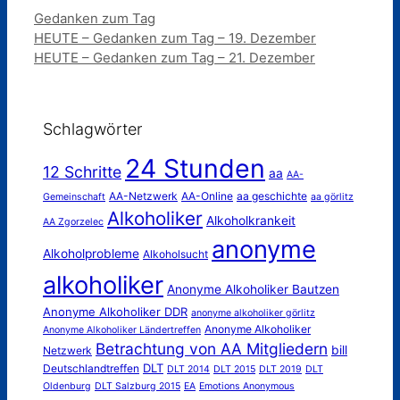
Kategorien
Gedanken zum Tag
HEUTE – Gedanken zum Tag – 19. Dezember
HEUTE – Gedanken zum Tag – 21. Dezember
Schlagwörter
24 Stunden
12 Schritte
aa
AA-
AA-Netzwerk
AA-Online
aa geschichte
Gemeinschaft
aa görlitz
Alkoholiker
Alkoholkrankeit
AA Zgorzelec
anonyme
Alkoholprobleme
Alkoholsucht
alkoholiker
Anonyme Alkoholiker Bautzen
Anonyme Alkoholiker DDR
anonyme alkoholiker görlitz
Anonyme Alkoholiker
Anonyme Alkoholiker Ländertreffen
Betrachtung von AA Mitgliedern
bill
Netzwerk
DLT
Deutschlandtreffen
DLT 2014
DLT 2015
DLT 2019
DLT
Oldenburg
DLT Salzburg 2015
EA
Emotions Anonymous