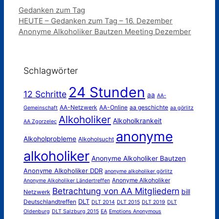
Kategorien
Gedanken zum Tag
HEUTE – Gedanken zum Tag – 16. Dezember
Anonyme Alkoholiker Bautzen Meeting Dezember
Schlagwörter
24 Stunden
12 Schritte
aa
AA-
AA-Netzwerk
AA-Online
aa geschichte
Gemeinschaft
aa görlitz
Alkoholiker
Alkoholkrankeit
AA Zgorzelec
anonyme
Alkoholprobleme
Alkoholsucht
alkoholiker
Anonyme Alkoholiker Bautzen
Anonyme Alkoholiker DDR
anonyme alkoholiker görlitz
Anonyme Alkoholiker
Anonyme Alkoholiker Ländertreffen
Betrachtung von AA Mitgliedern
bill
Netzwerk
DLT
Deutschlandtreffen
DLT 2014
DLT 2015
DLT 2019
DLT
Oldenburg
DLT Salzburg 2015
EA
Emotions Anonymous