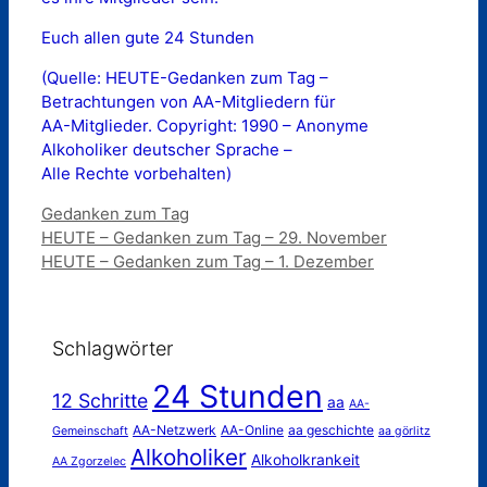
Euch allen gute 24 Stunden
(Quelle: HEUTE-Gedanken zum Tag –
Betrachtungen von AA-Mitgliedern für
AA-Mitglieder. Copyright: 1990 – Anonyme
Alkoholiker deutscher Sprache –
Alle Rechte vorbehalten)
Kategorien
Gedanken zum Tag
HEUTE – Gedanken zum Tag – 29. November
HEUTE – Gedanken zum Tag – 1. Dezember
Schlagwörter
24 Stunden
12 Schritte
aa
AA-
AA-Netzwerk
AA-Online
aa geschichte
Gemeinschaft
aa görlitz
Alkoholiker
Alkoholkrankeit
AA Zgorzelec