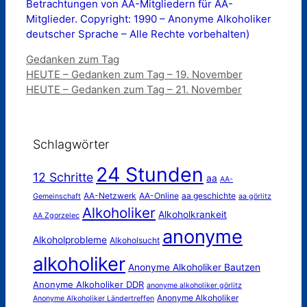
Betrachtungen von AA-Mitgliedern für AA-
Mitglieder. Copyright: 1990 – Anonyme Alkoholiker
deutscher Sprache – Alle Rechte vorbehalten)
Kategorien
Gedanken zum Tag
HEUTE – Gedanken zum Tag – 19. November
HEUTE – Gedanken zum Tag – 21. November
Schlagwörter
24 Stunden
12 Schritte
aa
AA-
AA-Netzwerk
AA-Online
aa geschichte
Gemeinschaft
aa görlitz
Alkoholiker
Alkoholkrankeit
AA Zgorzelec
anonyme
Alkoholprobleme
Alkoholsucht
alkoholiker
Anonyme Alkoholiker Bautzen
Anonyme Alkoholiker DDR
anonyme alkoholiker görlitz
Anonyme Alkoholiker
Anonyme Alkoholiker Ländertreffen