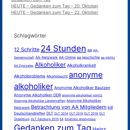
HEUTE – Gedanken zum Tag – 20. Oktober
HEUTE – Gedanken zum Tag – 22. Oktober
Schlagwörter
24 Stunden
12 Schritte
aa
AA-
AA-Netzwerk
AA-Online
aa geschichte
Gemeinschaft
aa görlitz
Alkoholiker
Alkoholkrankeit
AA Zgorzelec
anonyme
Alkoholprobleme
Alkoholsucht
alkoholiker
Anonyme Alkoholiker Bautzen
Anonyme Alkoholiker DDR
anonyme alkoholiker görlitz
Anonyme Alkoholiker
Anonyme Alkoholiker Ländertreffen
Betrachtung von AA Mitgliedern
bill
Netzwerk
DLT
Deutschlandtreffen
DLT 2014
DLT 2015
DLT 2019
DLT
Oldenburg
DLT Salzburg 2015
EA
Emotions Anonymous
Gedanken zum Tag
Heinz