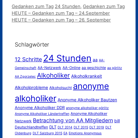
Kategorien
Schlagwörter
Gedanken zum Tag
24 Stunden
,
Gedanken zum Tag
HEUTE – Gedanken zum Tag – 24.September
HEUTE – Gedanken zum Tag – 26. September
Schlagwörter
24 Stunden
12 Schritte
aa
AA-
AA-Netzwerk
AA-Online
aa geschichte
Gemeinschaft
aa görlitz
Alkoholiker
Alkoholkrankeit
AA Zgorzelec
anonyme
Alkoholprobleme
Alkoholsucht
alkoholiker
Anonyme Alkoholiker Bautzen
Anonyme Alkoholiker DDR
anonyme alkoholiker görlitz
Anonyme Alkoholiker
Anonyme Alkoholiker Ländertreffen
Betrachtung von AA Mitgliedern
bill
Netzwerk
DLT
Deutschlandtreffen
DLT 2014
DLT 2015
DLT 2019
DLT
Oldenburg
DLT Salzburg 2015
EA
Emotions Anonymous