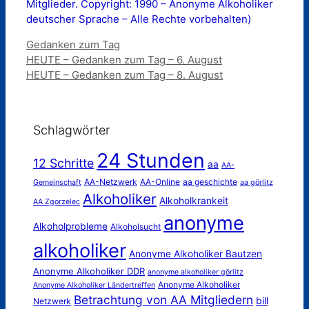
Mitglieder. Copyright: 1990 – Anonyme Alkoholiker
deutscher Sprache – Alle Rechte vorbehalten)
Kategorien
Gedanken zum Tag
HEUTE – Gedanken zum Tag – 6. August
HEUTE – Gedanken zum Tag – 8. August
Schlagwörter
24 Stunden
12 Schritte
aa
AA-
AA-Netzwerk
AA-Online
aa geschichte
Gemeinschaft
aa görlitz
Alkoholiker
Alkoholkrankeit
AA Zgorzelec
anonyme
Alkoholprobleme
Alkoholsucht
alkoholiker
Anonyme Alkoholiker Bautzen
Anonyme Alkoholiker DDR
anonyme alkoholiker görlitz
Anonyme Alkoholiker
Anonyme Alkoholiker Ländertreffen
Betrachtung von AA Mitgliedern
bill
Netzwerk