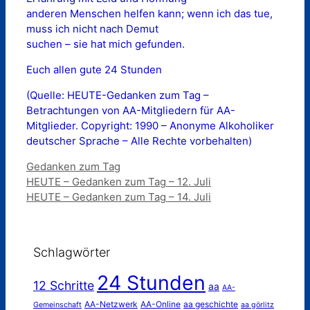
anderen Menschen helfen kann; wenn ich das tue,
muss ich nicht nach Demut
suchen – sie hat mich gefunden.
Euch allen gute 24 Stunden
(Quelle: HEUTE-Gedanken zum Tag –
Betrachtungen von AA-Mitgliedern für AA-
Mitglieder. Copyright: 1990 – Anonyme Alkoholiker
deutscher Sprache – Alle Rechte vorbehalten)
Kategorien
Gedanken zum Tag
HEUTE – Gedanken zum Tag – 12. Juli
HEUTE – Gedanken zum Tag – 14. Juli
Schlagwörter
24 Stunden
12 Schritte
aa
AA-
AA-Netzwerk
AA-Online
aa geschichte
Gemeinschaft
aa görlitz