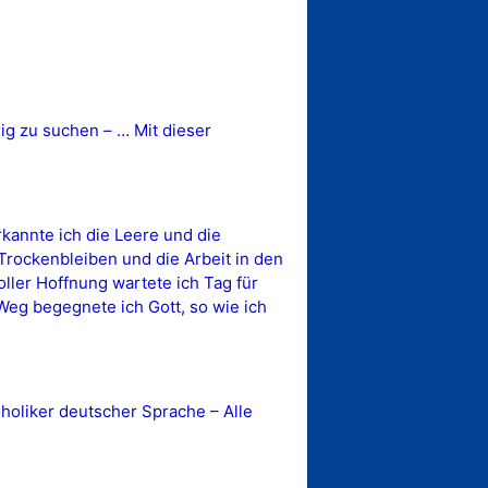
rig zu suchen – … Mit dieser
kannte ich die Leere und die
rockenbleiben und die Arbeit in den
ller Hoffnung wartete ich Tag für
Weg begegnete ich Gott, so wie ich
oliker deutscher Sprache – Alle