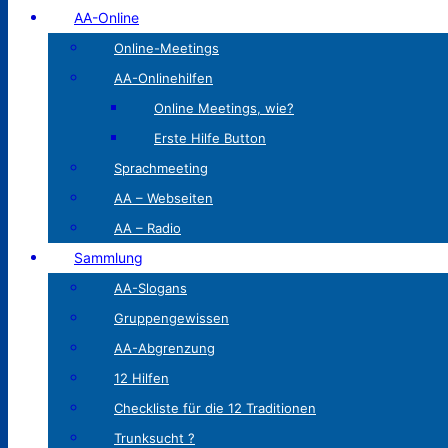
AA-Online
Online-Meetings
AA-Onlinehilfen
Online Meetings, wie?
Erste Hilfe Button
Sprachmeeting
AA – Webseiten
AA – Radio
Sammlung
AA-Slogans
Gruppengewissen
AA-Abgrenzung
12 Hilfen
Checkliste für die 12 Traditionen
Trunksucht ?