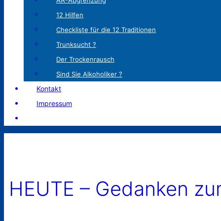
AA-Abgrenzung
12 Hilfen
Checkliste für die 12 Traditionen
Trunksucht ?
Der Trockenrausch
Sind Sie Alkoholiker ?
Kontakt
Impressum
HEUTE – Gedanken zum 