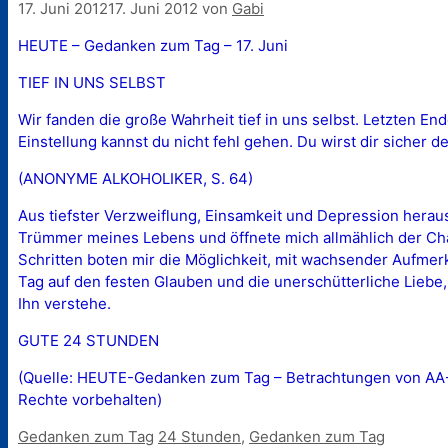
17. Juni 2012
17. Juni 2012
von
Gabi
HEUTE – Gedanken zum Tag – 17. Juni
TIEF IN UNS SELBST
Wir fanden die große Wahrheit tief in uns selbst. Letzten En
Einstellung kannst du nicht fehl gehen. Du wirst dir sicher 
(ANONYME ALKOHOLIKER, S. 64)
Aus tiefster Verzweiflung, Einsamkeit und Depression herau
Trümmer meines Lebens und öffnete mich allmählich der Ch
Schritten boten mir die Möglichkeit, mit wachsender Aufmerk
Tag auf den festen Glauben und die unerschütterliche Liebe
Ihn verstehe.
GUTE 24 STUNDEN
(Quelle: HEUTE-Gedanken zum Tag – Betrachtungen von AA-Mi
Rechte vorbehalten)
Kategorien
Schlagwörter
Gedanken zum Tag
24 Stunden
,
Gedanken zum Tag