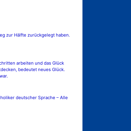
eg zur Hälfte zurückgelegt haben.
Schritten arbeiten und das Glück
tdecken, bedeutet neues Glück.
war.
oliker deutscher Sprache – Alle