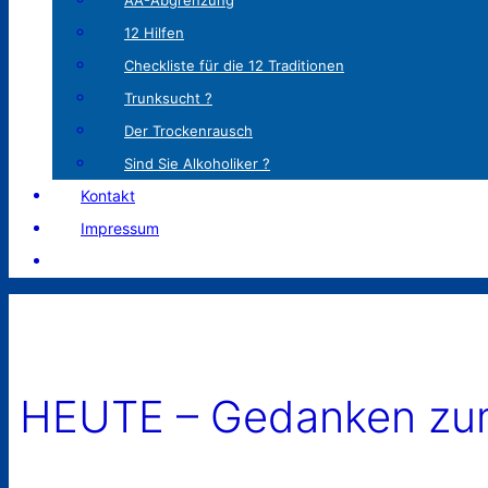
AA-Abgrenzung
12 Hilfen
Checkliste für die 12 Traditionen
Trunksucht ?
Der Trockenrausch
Sind Sie Alkoholiker ?
Kontakt
Impressum
HEUTE – Gedanken zum