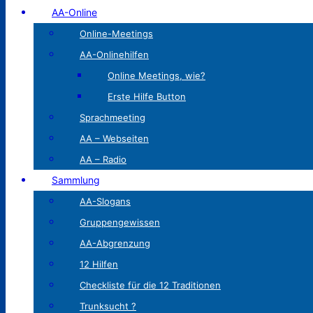
AA-Online
Online-Meetings
AA-Onlinehilfen
Online Meetings, wie?
Erste Hilfe Button
Sprachmeeting
AA – Webseiten
AA – Radio
Sammlung
AA-Slogans
Gruppengewissen
AA-Abgrenzung
12 Hilfen
Checkliste für die 12 Traditionen
Trunksucht ?