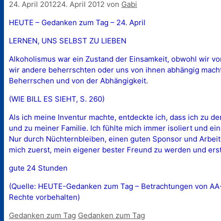
24. April 2012
24. April 2012
von
Gabi
HEUTE – Gedanken zum Tag – 24. April
LERNEN, UNS SELBST ZU LIEBEN
Alkoholismus war ein Zustand der Einsamkeit, obwohl wir v
wir andere beherrschten oder uns von ihnen abhängig mach
Beherrschen und von der Abhängigkeit.
(WIE BILL ES SIEHT, S. 260)
Als ich meine Inventur machte, entdeckte ich, dass ich zu
und zu meiner Familie. Ich fühlte mich immer isoliert und e
Nur durch Nüchternbleiben, einen guten Sponsor und Arbeit i
mich zuerst, mein eigener bester Freund zu werden und erst,
gute 24 Stunden
(Quelle: HEUTE-Gedanken zum Tag – Betrachtungen von AA-Mi
Rechte vorbehalten)
Kategorien
Schlagwörter
Gedanken zum Tag
Gedanken zum Tag