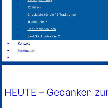
AA-Abgrenzung
12 Hilfen
Checkliste für die 12 Traditionen
Trunksucht ?
Der Trockenrausch
Sind Sie Alkoholiker ?
Kontakt
Impressum
HEUTE – Gedanken zum 