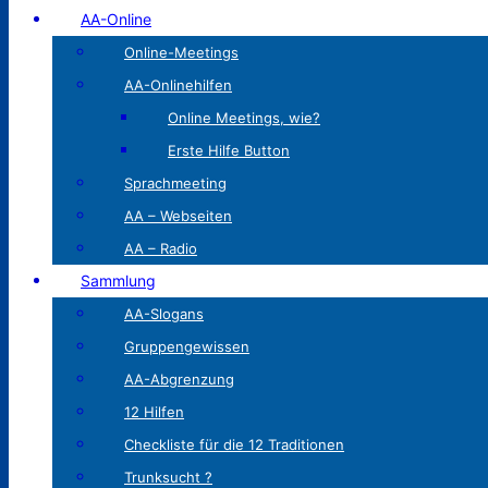
AA-Online
Online-Meetings
AA-Onlinehilfen
Online Meetings, wie?
Erste Hilfe Button
Sprachmeeting
AA – Webseiten
AA – Radio
Sammlung
AA-Slogans
Gruppengewissen
AA-Abgrenzung
12 Hilfen
Checkliste für die 12 Traditionen
Trunksucht ?