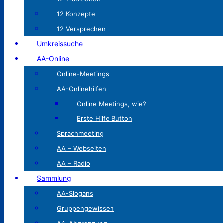
12 Konzepte
12 Versprechen
Umkreissuche
AA-Online
Online-Meetings
AA-Onlinehilfen
Online Meetings, wie?
Erste Hilfe Button
Sprachmeeting
AA – Webseiten
AA – Radio
Sammlung
AA-Slogans
Gruppengewissen