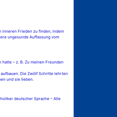
 inneren Frieden zu finden, indem
nsere ungesunde Auffassung vom
 hatte – z. B. Zu meinen Freunden
aufbauen. Die Zwölf Schritte lehrten
en und sie lieben.
oliker deutscher Sprache – Alle