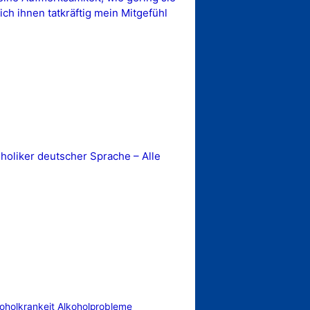
ch ihnen tatkräftig mein Mitgefühl
oliker deutscher Sprache – Alle
oholkrankeit
Alkoholprobleme