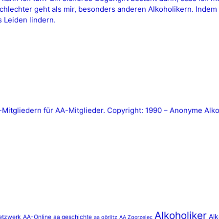
lechter geht als mir, besonders anderen Alkoholikern. Indem i
 Leiden lindern.
tgliedern für AA-Mitglieder. Copyright: 1990 – Anonyme Alkoh
Alkoholiker
Alk
etzwerk
AA-Online
aa geschichte
aa görlitz
AA Zgorzelec