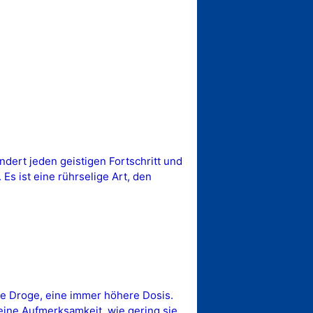
dert jeden geistigen Fortschritt und
Es ist eine rührselige Art, den
ine Droge, eine immer höhere Dosis.
meine Aufmerksamkeit, wie gering sie