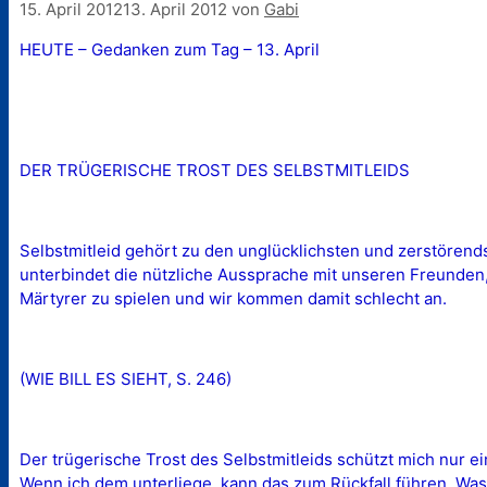
15. April 2012
13. April 2012
von
Gabi
HEUTE – Gedanken zum Tag – 13. April
DER TRÜGERISCHE TROST DES SELBSTMITLEIDS
Selbstmitleid gehört zu den unglücklichsten und zerstörends
unterbindet die nützliche Aussprache mit unseren Freunden, w
Märtyrer zu spielen und wir kommen damit schlecht an.
(WIE BILL ES SIEHT, S. 246)
Der trügerische Trost des Selbstmitleids schützt mich nur e
Wenn ich dem unterliege, kann das zum Rückfall führen. Was 