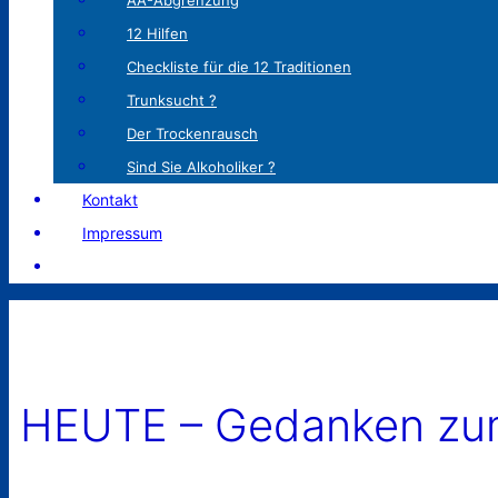
AA-Abgrenzung
12 Hilfen
Checkliste für die 12 Traditionen
Trunksucht ?
Der Trockenrausch
Sind Sie Alkoholiker ?
Kontakt
Impressum
HEUTE – Gedanken zum 