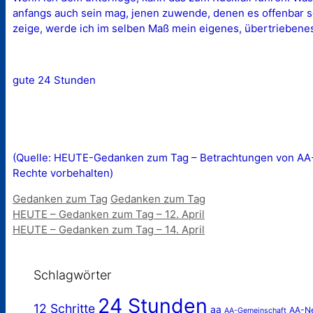
anfangs auch sein mag, jenen zuwende, denen es offenbar sch
zeige, werde ich im selben Maß mein eigenes, übertriebenes
gute 24 Stunden
(Quelle: HEUTE-Gedanken zum Tag – Betrachtungen von AA-Mi
Rechte vorbehalten)
Kategorien
Schlagwörter
Gedanken zum Tag
Gedanken zum Tag
HEUTE – Gedanken zum Tag – 12. April
HEUTE – Gedanken zum Tag – 14. April
Schlagwörter
24 Stunden
12 Schritte
aa
AA-N
AA-Gemeinschaft