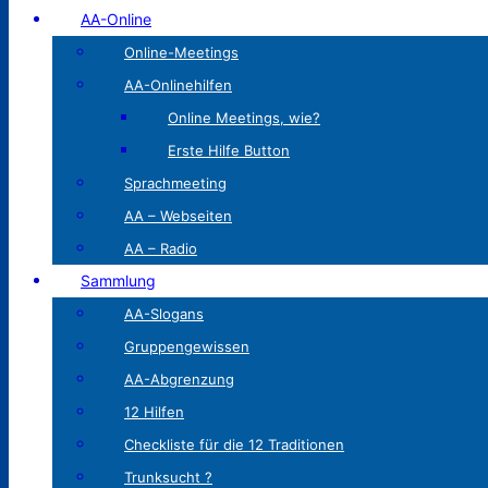
AA-Online
Online-Meetings
AA-Onlinehilfen
Online Meetings, wie?
Erste Hilfe Button
Sprachmeeting
AA – Webseiten
AA – Radio
Sammlung
AA-Slogans
Gruppengewissen
AA-Abgrenzung
12 Hilfen
Checkliste für die 12 Traditionen
Trunksucht ?