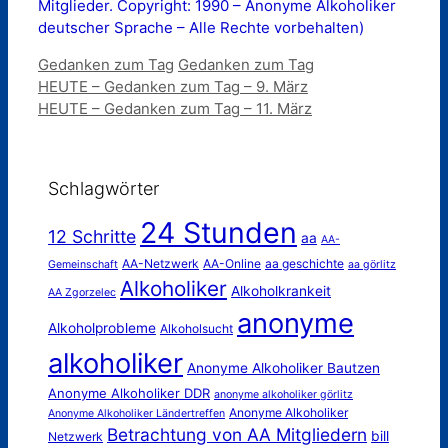
Mitglieder. Copyright: 1990 – Anonyme Alkoholiker
deutscher Sprache – Alle Rechte vorbehalten)
Kategorien
Schlagwörter
Gedanken zum Tag
Gedanken zum Tag
HEUTE – Gedanken zum Tag – 9. März
HEUTE – Gedanken zum Tag – 11. März
Schlagwörter
24 Stunden
12 Schritte
aa
AA-
AA-Netzwerk
AA-Online
aa geschichte
Gemeinschaft
aa görlitz
Alkoholiker
Alkoholkrankeit
AA Zgorzelec
anonyme
Alkoholprobleme
Alkoholsucht
alkoholiker
Anonyme Alkoholiker Bautzen
Anonyme Alkoholiker DDR
anonyme alkoholiker görlitz
Anonyme Alkoholiker
Anonyme Alkoholiker Ländertreffen
Betrachtung von AA Mitgliedern
bill
Netzwerk