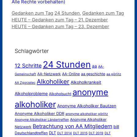
Alle Rechte vorbehalten)
Kategorien
Schlagwörter
Gedanken zum Tag
24 Stunden
,
Gedanken zum Tag
HEUTE – Gedanken zum Tag – 21. Dezember
HEUTE – Gedanken zum Tag – 23. Dezember
Schlagwörter
24 Stunden
12 Schritte
aa
AA-
AA-Netzwerk
AA-Online
aa geschichte
Gemeinschaft
aa görlitz
Alkoholiker
Alkoholkrankeit
AA Zgorzelec
anonyme
Alkoholprobleme
Alkoholsucht
alkoholiker
Anonyme Alkoholiker Bautzen
Anonyme Alkoholiker DDR
anonyme alkoholiker görlitz
Anonyme Alkoholiker
Anonyme Alkoholiker Ländertreffen
Betrachtung von AA Mitgliedern
bill
Netzwerk
DLT
Deutschlandtreffen
DLT 2014
DLT 2015
DLT 2019
DLT