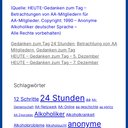
(Quelle: HEUTE-Gedanken zum Tag –
Betrachtungen von AA-Mitgliedern für
AA-Mitglieder. Copyright: 1990 – Anonyme
Alkoholiker deutscher Sprache –
Alle Rechte vorbehalten)
Kategorien
Schlagwörter
Gedanken zum Tag
24 Stunden
,
Betrachtung von AA
Mitgliedern
,
Gedanken zum Tag
HEUTE – Gedanken zum Tag – 5. Dezember
HEUTE – Gedanken zum Tag – 7. Dezember
Schlagwörter
24 Stunden
12 Schritte
aa
AA-
AA-Netzwerk
AA-Online
aa geschichte
Gemeinschaft
aa görlitz
Alkoholiker
Alkoholkrankeit
AA Zgorzelec
anonyme
Alkoholprobleme
Alkoholsucht