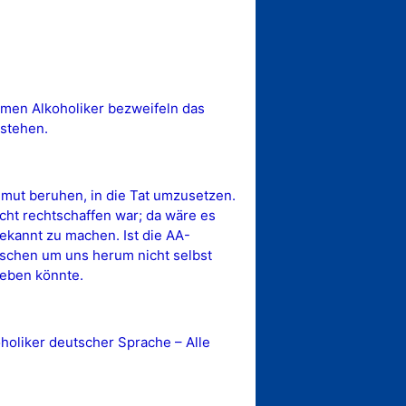
ymen Alkoholiker bezweifeln das
 stehen.
emut beruhen, in die Tat umzusetzen.
cht rechtschaffen war; da wäre es
ekannt zu machen. Ist die AA-
nschen um uns herum nicht selbst
geben könnte.
oliker deutscher Sprache – Alle