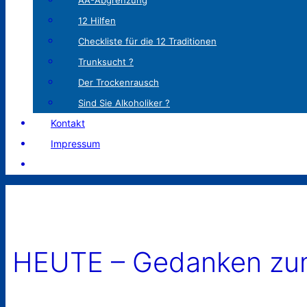
AA-Abgrenzung
12 Hilfen
Checkliste für die 12 Traditionen
Trunksucht ?
Der Trockenrausch
Sind Sie Alkoholiker ?
Kontakt
Impressum
HEUTE – Gedanken zum