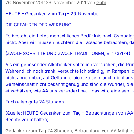
26. November 2011
26. November 2011
von
Gabi
HEUTE – Gedanken zum Tag – 26. November
DIE GEFAHREN DER WERBUNG
Es besteht ein tiefes menschliches Bedürfnis nach Symbolge
nicht. Aber wir müssen nüchtern die Tatsache betrachten, das
(ZWÖLF SCHRITTE UND ZWÖLF TRADITIONEN, S. 173/174)
Als ein genesender Alkoholiker sollte ich versuchen, die Pr
Während ich noch trank, versuchte ich ständig, im Rampenlic
nicht annehmbar, auf Geltung erpicht zu sein, auch nicht a
Gemeinschaft nicht bekannt genug und sind die Wunder, die 
einschätzen, wie AA uns verändert hat – das wird eine sehr 
Euch allen gute 24 Stunden
(Quelle: HEUTE-Gedanken zum Tag – Betrachtungen von AA-Mi
Rechte vorbehalten)
Kategorien
Schlagwörter
Gedanken zum Tag
24 Stunden
,
Betrachtung von AA Mitglie