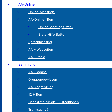
AA-Online
Online-Meetings
AA-Onlinehilfen
Online Meetings, wie?
Erste Hilfe Button
Sprachmeeting
AA – Webseiten
AA – Radio
Sammlung
AA-Slogans
Gruppengewissen
AA-Abgrenzung
12 Hilfen
Checkliste für die 12 Traditionen
Trunksucht ?