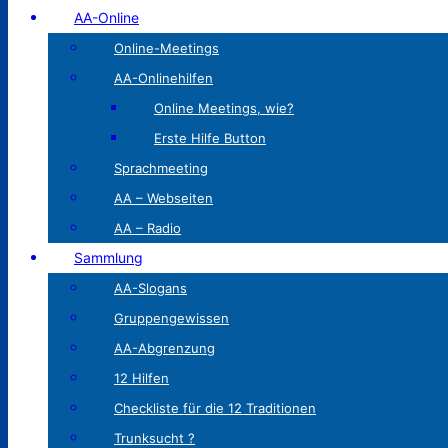
AA-Online
Online-Meetings
AA-Onlinehilfen
Online Meetings, wie?
Erste Hilfe Button
Sprachmeeting
AA – Webseiten
AA – Radio
Sammlung
AA-Slogans
Gruppengewissen
AA-Abgrenzung
12 Hilfen
Checkliste für die 12 Traditionen
Trunksucht ?