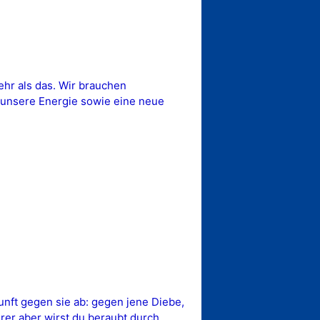
hr als das. Wir brauchen
r unsere Energie sowie eine neue
unft gegen sie ab: gegen jene Diebe,
rer aber wirst du beraubt durch