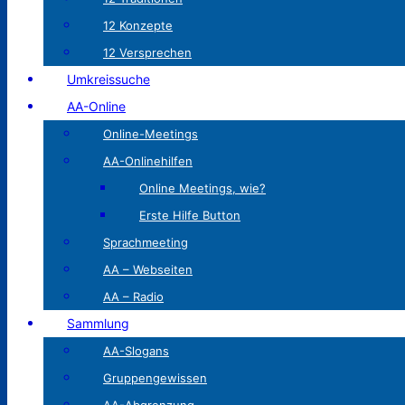
12 Konzepte
12 Versprechen
Umkreissuche
AA-Online
Online-Meetings
AA-Onlinehilfen
Online Meetings, wie?
Erste Hilfe Button
Sprachmeeting
AA – Webseiten
AA – Radio
Sammlung
AA-Slogans
Gruppengewissen