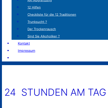
AA-Abgrenzung
12 Hilfen
Checkliste für die 12 Traditionen
Trunksucht ?
Der Trockenrausch
Sind Sie Alkoholiker ?
Kontakt
Impressum
24 STUNDEN AM TAG 