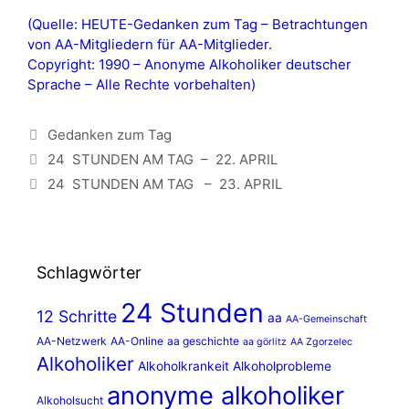
(Quelle: HEUTE-Gedanken zum Tag – Betrachtungen
von AA-Mitgliedern für AA-Mitglieder.
Copyright: 1990 – Anonyme Alkoholiker deutscher
Sprache – Alle Rechte vorbehalten)
Kategorien
Gedanken zum Tag
24 STUNDEN AM TAG – 22. APRIL
24 STUNDEN AM TAG – 23. APRIL
Schlagwörter
24 Stunden
12 Schritte
aa
AA-Gemeinschaft
AA-Netzwerk
AA-Online
aa geschichte
aa görlitz
AA Zgorzelec
Alkoholiker
Alkoholkrankeit
Alkoholprobleme
anonyme alkoholiker
Alkoholsucht