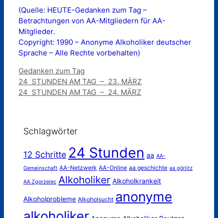
(Quelle: HEUTE-Gedanken zum Tag –
Betrachtungen von AA-Mitgliedern für AA-
Mitglieder.
Copyright: 1990 – Anonyme Alkoholiker deutscher
Sprache – Alle Rechte vorbehalten)
Kategorien
Gedanken zum Tag
24 STUNDEN AM TAG – 23. MÄRZ
24 STUNDEN AM TAG – 24. MÄRZ
Schlagwörter
24 Stunden
12 Schritte
aa
AA-
AA-Netzwerk
AA-Online
aa geschichte
Gemeinschaft
aa görlitz
Alkoholiker
Alkoholkrankeit
AA Zgorzelec
anonyme
Alkoholprobleme
Alkoholsucht
alkoholiker