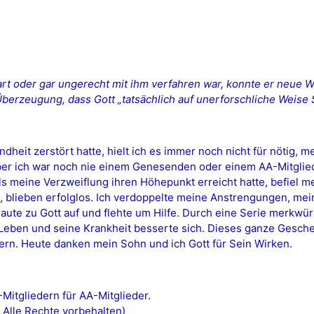
art oder gar ungerecht mit ihm verfahren war, konnte er neue W
berzeugung, dass Gott „tatsächlich auf unerforschliche Weise 
it zerstört hatte, hielt ich es immer noch nicht für nötig, me
r ich war noch nie einem Genesenden oder einem AA-Mitglied 
Als meine Verzweiflung ihren Höhepunkt erreicht hatte, befiel
, blieben erfolglos. Ich verdoppelte meine Anstrengungen, mei
ute zu Gott auf und flehte um Hilfe. Durch eine Serie merkwürd
 Leben und seine Krankheit besserte sich. Dieses ganze Gesc
ern. Heute danken mein Sohn und ich Gott für Sein Wirken.
itgliedern für AA-Mitglieder.
 Alle Rechte vorbehalten)