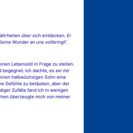
ahrheiten über sich entdecken. Er
Seine Wunder an uns vollbringt“.
inen Lebensstil in Frage zu stellen.
begegnet. Ich dachte, es sei mir
 meinen halbwüchsigen Sohn eine
ne Gefühle zu betäuben, aber der
iger Zufälle fand ich in wenigen
hehen überzeugte mich von meiner