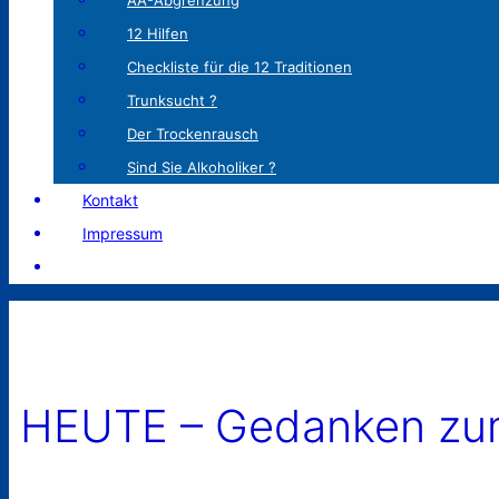
AA-Abgrenzung
12 Hilfen
Checkliste für die 12 Traditionen
Trunksucht ?
Der Trockenrausch
Sind Sie Alkoholiker ?
Kontakt
Impressum
HEUTE – Gedanken zum