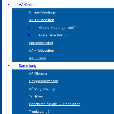
AA-Online
Online-Meetings
AA-Onlinehilfen
Online Meetings, wie?
Erste Hilfe Button
Sprachmeeting
AA – Webseiten
AA – Radio
Sammlung
AA-Slogans
Gruppengewissen
AA-Abgrenzung
12 Hilfen
Checkliste für die 12 Traditionen
Trunksucht ?