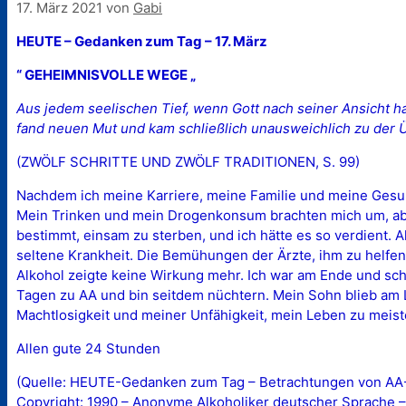
17. März 2021
von
Gabi
HEUTE – Gedanken zum Tag – 17. März
“ GEHEIMNISVOLLE WEGE „
Aus jedem seelischen Tief, wenn Gott nach seiner Ansicht h
fand neuen Mut und kam schließlich unausweichlich zu der Ü
(ZWÖLF SCHRITTE UND ZWÖLF TRADITIONEN, S. 99)
Nachdem ich meine Karriere, meine Familie und meine Gesundhe
Mein Trinken und mein Drogenkonsum brachten mich um, abe
bestimmt, einsam zu sterben, und ich hätte es so verdient. 
seltene Krankheit. Die Bemühungen der Ärzte, ihm zu helfen
Alkohol zeigte keine Wirkung mehr. Ich war am Ende und scha
Tagen zu AA und bin seitdem nüchtern. Mein Sohn blieb am
Machtlosigkeit und meiner Unfähigkeit, mein Leben zu meist
Allen gute 24 Stunden
(Quelle: HEUTE-Gedanken zum Tag – Betrachtungen von AA-M
Copyright: 1990 – Anonyme Alkoholiker deutscher Sprache –