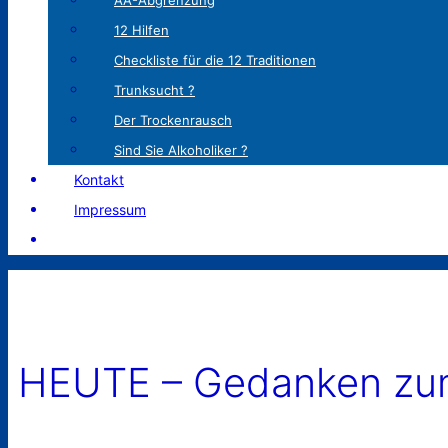
AA-Abgrenzung
12 Hilfen
Checkliste für die 12 Traditionen
Trunksucht ?
Der Trockenrausch
Sind Sie Alkoholiker ?
Kontakt
Impressum
HEUTE – Gedanken zum