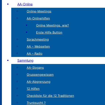
AA-Online
Online-Meetings
AA-Onlinehilfen
Online Meetings, wie?
Erste Hilfe Button
Sprachmeeting
AA – Webseiten
AA – Radio
Sammlung
AA-Slogans
Gruppengewissen
AA-Abgrenzung
12 Hilfen
Checkliste für die 12 Traditionen
Trunksucht ?