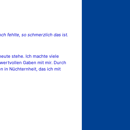
h fehlte, so schmerzlich das ist.
eute stehe. Ich machte viele
e wertvollen Gaben mit mir. Durch
 in Nüchternheit, das ich mit