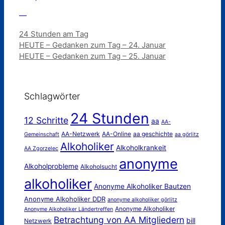
—
Kategorien
24 Stunden am Tag
HEUTE – Gedanken zum Tag – 24. Januar
HEUTE – Gedanken zum Tag – 25. Januar
Schlagwörter
24 Stunden
12 Schritte
aa
AA-
AA-Netzwerk
AA-Online
aa geschichte
Gemeinschaft
aa görlitz
Alkoholiker
Alkoholkrankeit
AA Zgorzelec
anonyme
Alkoholprobleme
Alkoholsucht
alkoholiker
Anonyme Alkoholiker Bautzen
Anonyme Alkoholiker DDR
anonyme alkoholiker görlitz
Anonyme Alkoholiker
Anonyme Alkoholiker Ländertreffen
Betrachtung von AA Mitgliedern
bill
Netzwerk