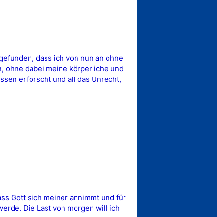
gefunden, dass ich von nun an ohne
n, ohne dabei meine körperliche und
ssen erforscht und all das Unrecht,
ass Gott sich meiner annimmt und für
werde. Die Last von morgen will ich