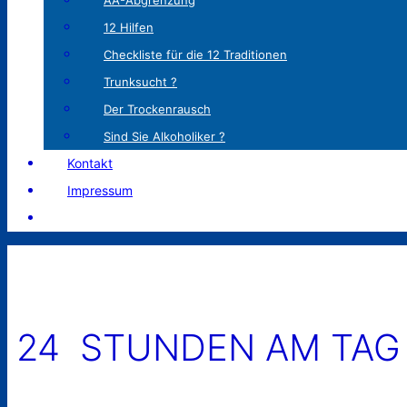
AA-Abgrenzung
12 Hilfen
Checkliste für die 12 Traditionen
Trunksucht ?
Der Trockenrausch
Sind Sie Alkoholiker ?
Kontakt
Impressum
24 STUNDEN AM TAG 