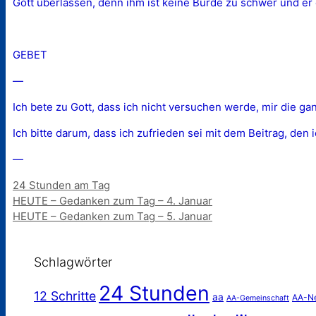
Gott überlassen, denn ihm ist keine Bürde zu schwer und er e
GEBET
—
Ich bete zu Gott, dass ich nicht versuchen werde, mir die ga
Ich bitte darum, dass ich zufrieden sei mit dem Beitrag, den 
—
Kategorien
24 Stunden am Tag
HEUTE – Gedanken zum Tag – 4. Januar
HEUTE – Gedanken zum Tag – 5. Januar
Schlagwörter
24 Stunden
12 Schritte
aa
AA-N
AA-Gemeinschaft