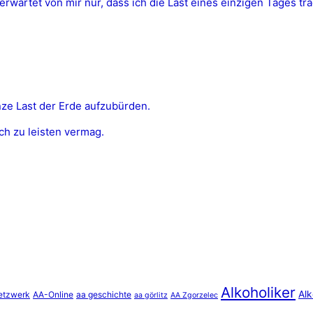
rwartet von mir nur, dass ich die Last eines einzigen Tages tra
nze Last der Erde aufzubürden.
ich zu leisten vermag.
Alkoholiker
Alk
etzwerk
AA-Online
aa geschichte
aa görlitz
AA Zgorzelec