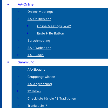
AA-Online
Online-Meetings
AA-Onlinehilfen
Online Meetings, wie?
Erste Hilfe Button
Sprachmeeting
AA – Webseiten
AA – Radio
Sammlung
AA-Slogans
Gruppengewissen
AA-Abgrenzung
12 Hilfen
Checkliste für die 12 Traditionen
Trunksucht ?