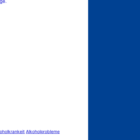
ge.
oholkrankeit
Alkoholprobleme