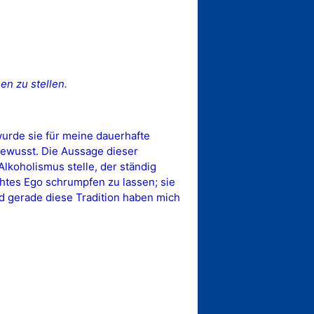
en zu stellen.
wurde sie für meine dauerhafte
bewusst. Die Aussage dieser
lkoholismus stelle, der ständig
lähtes Ego schrumpfen zu lassen; sie
d gerade diese Tradition haben mich