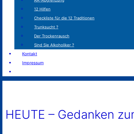
AA-Abgrenzung
12 Hilfen
Checkliste für die 12 Traditionen
Trunksucht ?
Der Trockenrausch
Sind Sie Alkoholiker ?
Kontakt
Impressum
HEUTE – Gedanken zum