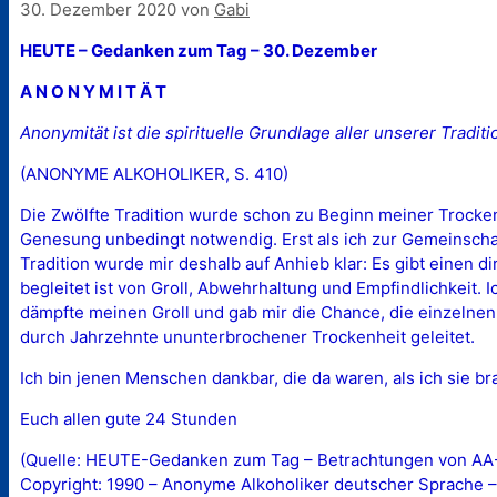
30. Dezember 2020
von
Gabi
HEUTE – Gedanken zum Tag – 30. Dezember
A N O N Y M I T Ä T
Anonymität ist die spirituelle Grundlage aller unserer Tradit
(ANONYME ALKOHOLIKER, S. 410)
Die Zwölfte Tradition wurde schon zu Beginn meiner Trocken
Genesung unbedingt notwendig. Erst als ich zur Gemeinschaf
Tradition wurde mir deshalb auf Anhieb klar: Es gibt einen
begleitet ist von Groll, Abwehrhaltung und Empfindlichkeit. 
dämpfte meinen Groll und gab mir die Chance, die einzelne
durch Jahrzehnte ununterbrochener Trockenheit geleitet.
Ich bin jenen Menschen dankbar, die da waren, als ich sie br
Euch allen gute 24 Stunden
(Quelle: HEUTE-Gedanken zum Tag – Betrachtungen von AA-M
Copyright: 1990 – Anonyme Alkoholiker deutscher Sprache –