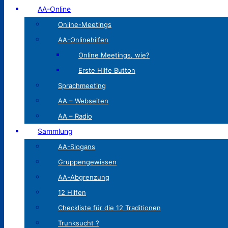
AA-Online
Online-Meetings
AA-Onlinehilfen
Online Meetings, wie?
Erste Hilfe Button
Sprachmeeting
AA – Webseiten
AA – Radio
Sammlung
AA-Slogans
Gruppengewissen
AA-Abgrenzung
12 Hilfen
Checkliste für die 12 Traditionen
Trunksucht ?