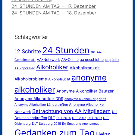
24 STUNDEN AM TAG – 17. Dezember
24 STUNDEN AM TAG – 18. Dezember
Schlagwörter
24 Stunden
12 Schritte
aa
AA-
AA-Netzwerk
AA-Online
aa geschichte
Gemeinschaft
aa görlitz
Alkoholiker
Alkoholkrankeit
AA Zgorzelec
anonyme
Alkoholprobleme
Alkoholsucht
alkoholiker
Anonyme Alkoholiker Bautzen
Anonyme Alkoholiker DDR
anonyme alkoholiker görlitz
Anonyme Alkoholiker
Anonyme Alkoholiker Ländertreffen
Betrachtung von AA Mitgliedern
bill
Netzwerk
DLT
Deutschlandtreffen
DLT 2014
DLT 2015
DLT 2019
DLT
Oldenburg
DLT Salzburg 2015
EA
Emotions Anonymous
Gedanken zum Tag
Heinz