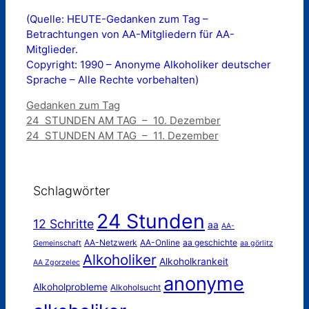
(Quelle: HEUTE-Gedanken zum Tag –
Betrachtungen von AA-Mitgliedern für AA-
Mitglieder.
Copyright: 1990 – Anonyme Alkoholiker deutscher
Sprache – Alle Rechte vorbehalten)
Kategorien
Gedanken zum Tag
24 STUNDEN AM TAG – 10. Dezember
24 STUNDEN AM TAG – 11. Dezember
Schlagwörter
24 Stunden
12 Schritte
aa
AA-
AA-Netzwerk
AA-Online
aa geschichte
Gemeinschaft
aa görlitz
Alkoholiker
Alkoholkrankeit
AA Zgorzelec
anonyme
Alkoholprobleme
Alkoholsucht