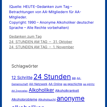
(Quelle: HEUTE-Gedanken zum Tag –
Betrachtungen von AA-Mitgliedern für AA-
Mitglieder.
Copyright: 1990 – Anonyme Alkoholiker deutscher
Sprache – Alle Rechte vorbehalten)
Kategorien
Gedanken zum Tag
24 STUNDEN AM TAG – 31. Oktober
24 STUNDEN AM TAG – 1. November
Schlagwörter
24 Stunden
12 Schritte
aa
AA-
AA-Netzwerk
AA-Online
aa geschichte
Gemeinschaft
aa görlitz
Alkoholiker
Alkoholkrankeit
AA Zgorzelec
anonyme
Alkoholprobleme
Alkoholsucht