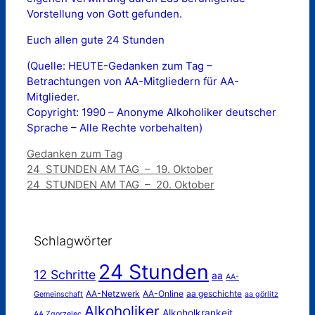
Vorstellung von Gott gefunden.
Euch allen gute 24 Stunden
(Quelle: HEUTE-Gedanken zum Tag –
Betrachtungen von AA-Mitgliedern für AA-
Mitglieder.
Copyright: 1990 – Anonyme Alkoholiker deutscher
Sprache – Alle Rechte vorbehalten)
Kategorien
Gedanken zum Tag
24 STUNDEN AM TAG – 19. Oktober
24 STUNDEN AM TAG – 20. Oktober
Schlagwörter
24 Stunden
12 Schritte
aa
AA-
AA-Netzwerk
AA-Online
aa geschichte
Gemeinschaft
aa görlitz
Alkoholiker
Alkoholkrankeit
AA Zgorzelec