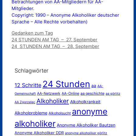
Betrachtungen von AA-Mitgliedern für AA-
Mitglieder.
Copyright: 1990 – Anonyme Alkoholiker deutscher
Sprache – Alle Rechte vorbehalten)
Kategorien
Gedanken zum Tag
24 STUNDEN AM TAG – 27. September
24 STUNDEN AM TAG – 28. September
Schlagwörter
24 Stunden
12 Schritte
aa
AA-
AA-Netzwerk
AA-Online
aa geschichte
Gemeinschaft
aa görlitz
Alkoholiker
Alkoholkrankeit
AA Zgorzelec
anonyme
Alkoholprobleme
Alkoholsucht
alkoholiker
Anonyme Alkoholiker Bautzen
Anonyme Alkoholiker DDR
anonyme alkoholiker görlitz