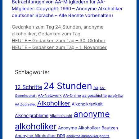
Betrachtungen von AA-Mitgliedern für AA-
Mitglieder. Copyright: 1990 – Anonyme Alkoholiker
deutscher Sprache – Alle Rechte vorbehalten)
Kategorien
Schlagwörter
Gedanken zum Tag
24 Stunden
,
anonyme
alkoholiker
,
Gedanken zum Tag
HEUTE – Gedanken zum Tag – 30. Oktober
HEUTE – Gedanken zum Tag – 1. November
Schlagwörter
24 Stunden
12 Schritte
aa
AA-
AA-Netzwerk
AA-Online
aa geschichte
Gemeinschaft
aa görlitz
Alkoholiker
Alkoholkrankeit
AA Zgorzelec
anonyme
Alkoholprobleme
Alkoholsucht
alkoholiker
Anonyme Alkoholiker Bautzen
Anonyme Alkoholiker DDR
anonyme alkoholiker görlitz