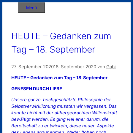
Zum
Menü
Inhalt
springen
HEUTE – Gedanken zum
Tag – 18. September
27. September 2020
18. September 2020
von
Gabi
HEUTE – Gedanken zum Tag – 18. September
GENESEN DURCH LIEBE
Unsere ganze, hochgeschätzte Philosophie der
Selbstverwirklichung mussten wir vergessen. Das
konnte nicht mit der althergebrachten Willenskraft
bewältigt werden. Es ging viel eher darum, die
Bereitschaft zu entwickeln, diese neuen Aspekte
des Lebens anzunehmen. Weder flohen noch