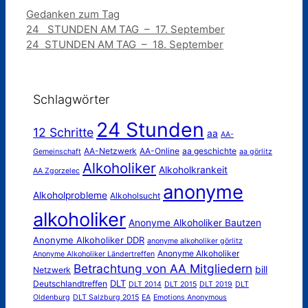
Kategorien
Gedanken zum Tag
24 STUNDEN AM TAG – 17. September
24 STUNDEN AM TAG – 18. September
Schlagwörter
24 Stunden
12 Schritte
aa
AA-
AA-Netzwerk
AA-Online
aa geschichte
Gemeinschaft
aa görlitz
Alkoholiker
Alkoholkrankeit
AA Zgorzelec
anonyme
Alkoholprobleme
Alkoholsucht
alkoholiker
Anonyme Alkoholiker Bautzen
Anonyme Alkoholiker DDR
anonyme alkoholiker görlitz
Anonyme Alkoholiker
Anonyme Alkoholiker Ländertreffen
Betrachtung von AA Mitgliedern
bill
Netzwerk
DLT
Deutschlandtreffen
DLT 2014
DLT 2015
DLT 2019
DLT
Oldenburg
DLT Salzburg 2015
EA
Emotions Anonymous