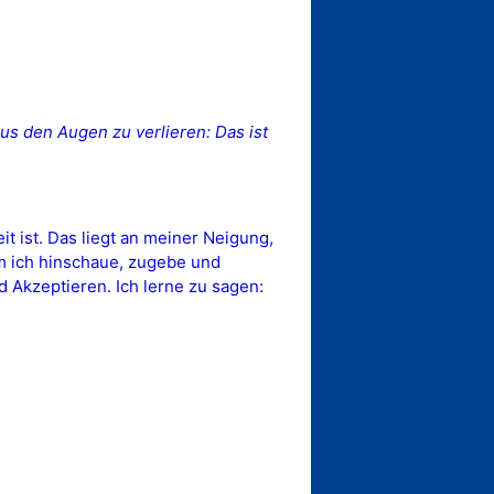
us den Augen zu verlieren: Das ist
t ist. Das liegt an meiner Neigung,
m ich hinschaue, zugebe und
 Akzeptieren. Ich lerne zu sagen: