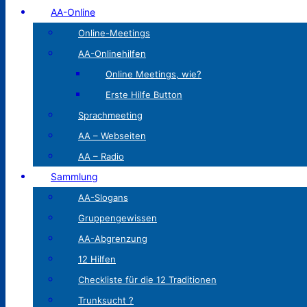
AA-Online
Online-Meetings
AA-Onlinehilfen
Online Meetings, wie?
Erste Hilfe Button
Sprachmeeting
AA – Webseiten
AA – Radio
Sammlung
AA-Slogans
Gruppengewissen
AA-Abgrenzung
12 Hilfen
Checkliste für die 12 Traditionen
Trunksucht ?