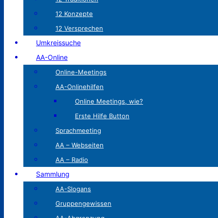
12 Konzepte
12 Versprechen
Umkreissuche
AA-Online
Online-Meetings
AA-Onlinehilfen
Online Meetings, wie?
Erste Hilfe Button
Sprachmeeting
AA – Webseiten
AA – Radio
Sammlung
AA-Slogans
Gruppengewissen