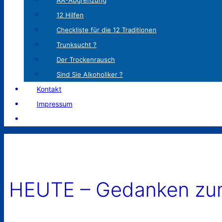
AA-Abgrenzung
12 Hilfen
Checkliste für die 12 Traditionen
Trunksucht ?
Der Trockenrausch
Sind Sie Alkoholiker ?
Kontakt
Impressum
HEUTE – Gedanken zum