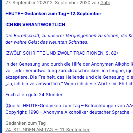
27. September 2020
12. September 2020
von
Gabi
HEUTE – Gedanken zum Tag – 12. September
ICH BIN VERANTWORTLICH
Die Bereitschaft, zu unserer Vergangenheit zu stehen, die 
der wahre Geist des Neunten Schrittes.
(ZWÖLF SCHRITTE UND ZWÖLF TRADITIONEN, S. 82)
In der Genesung und durch die Hilfe der Anonymen Alkoholike
vor jeder Verantwortung zurückzuschrecken: ich leugne, ig
akzeptiere. Die Freiheit, das Heilende und die Genesung, d
„Ja, ich bin verantwortlich.“ Wenn ich diese Worte mit Ehrlic
Euch allen gute 24 Stunden
(Quelle: HEUTE-Gedanken zum Tag – Betrachtungen von AA-M
Copyright: 1990 – Anonyme Alkoholiker deutscher Sprache –
Kategorien
Gedanken zum Tag
24 STUNDEN AM TAG – 11. September