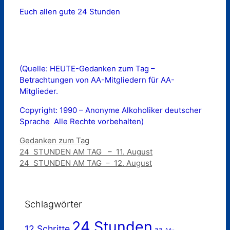
Euch allen gute 24 Stunden
(Quelle: HEUTE-Gedanken zum Tag –
Betrachtungen von AA-Mitgliedern für AA-
Mitglieder.
Copyright: 1990 – Anonyme Alkoholiker deutscher
Sprache  Alle Rechte vorbehalten)
Kategorien
Gedanken zum Tag
24 STUNDEN AM TAG – 11. August
24 STUNDEN AM TAG – 12. August
Schlagwörter
24 Stunden
12 Schritte
aa