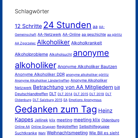
Schlagwörter
24 Stunden
12 Schritte
aa
AA-
AA-Netzwerk
AA-Online
aa geschichte
Gemeinschaft
aa görlitz
Alkoholiker
Alkoholkrankeit
AA Zgorzelec
anonyme
Alkoholprobleme
Alkoholsucht
alkoholiker
Anonyme Alkoholiker Bautzen
Anonyme Alkoholiker DDR
anonyme alkoholiker görlitz
Anonyme Alkoholiker
Anonyme Alkoholiker Ländertreffen
Betrachtung von AA Mitgliedern
bill
Netzwerk
DLT
Deutschlandtreffen
DLT 2014
DLT 2015
DLT 2019
DLT
Oldenburg
DLT Salzburg 2015
EA
Emotions Anonymous
Gedanken zum Tag
Heinz
Kappes
meeting klix
meeting
Jellinek
klix
Oldenburg
Regiotreffen
Selbsthilfegruppe
Online AA
Online Gruppen
Weihnachtsmeeting
Wie Bill es sieht
Suchtkranke
Wahl