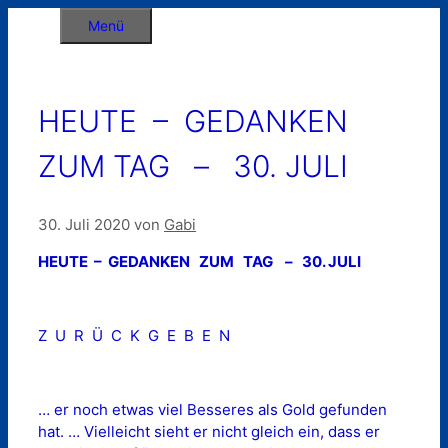
Zum
Menü
Inhalt
springen
HEUTE – GEDANKEN
ZUM TAG – 30. JULI
30. Juli 2020
von
Gabi
HEUTE – GEDANKEN ZUM TAG – 30. JULI
Z U R Ü C K G E B E N
… er noch etwas viel Besseres als Gold gefunden
hat. … Vielleicht sieht er nicht gleich ein, dass er