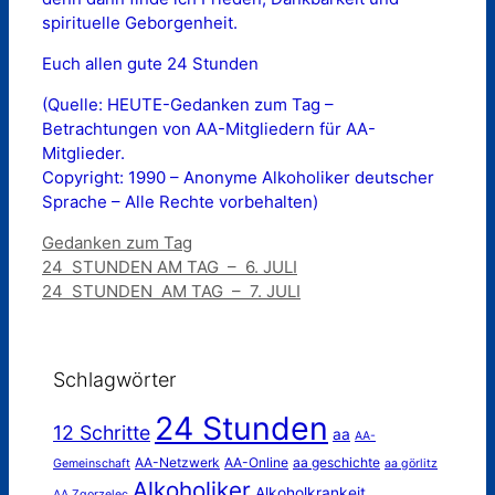
spirituelle Geborgenheit.
Euch allen gute 24 Stunden
(Quelle: HEUTE-Gedanken zum Tag –
Betrachtungen von AA-Mitgliedern für AA-
Mitglieder.
Copyright: 1990 – Anonyme Alkoholiker deutscher
Sprache – Alle Rechte vorbehalten)
Kategorien
Gedanken zum Tag
24 STUNDEN AM TAG – 6. JULI
24 STUNDEN AM TAG – 7. JULI
Schlagwörter
24 Stunden
12 Schritte
aa
AA-
AA-Netzwerk
AA-Online
aa geschichte
Gemeinschaft
aa görlitz
Alkoholiker
Alkoholkrankeit
AA Zgorzelec