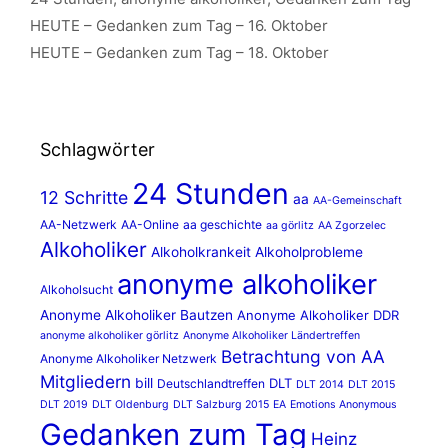
HEUTE – Gedanken zum Tag – 16. Oktober
HEUTE – Gedanken zum Tag – 18. Oktober
Schlagwörter
24 Stunden
12 Schritte
aa
AA-Gemeinschaft
AA-Netzwerk
AA-Online
aa geschichte
aa görlitz
AA Zgorzelec
Alkoholiker
Alkoholkrankeit
Alkoholprobleme
anonyme alkoholiker
Alkoholsucht
Anonyme Alkoholiker Bautzen
Anonyme Alkoholiker DDR
anonyme alkoholiker görlitz
Anonyme Alkoholiker Ländertreffen
Betrachtung von AA
Anonyme Alkoholiker Netzwerk
Mitgliedern
bill
DLT
Deutschlandtreffen
DLT 2014
DLT 2015
DLT 2019
DLT Oldenburg
DLT Salzburg 2015
EA
Emotions Anonymous
Gedanken zum Tag
Heinz