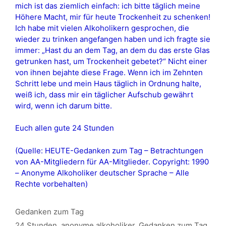
mich ist das ziemlich einfach: ich bitte täglich meine
Höhere Macht, mir für heute Trockenheit zu schenken!
Ich habe mit vielen Alkoholikern gesprochen, die
wieder zu trinken angefangen haben und ich fragte sie
immer: „Hast du an dem Tag, an dem du das erste Glas
getrunken hast, um Trockenheit gebetet?“ Nicht einer
von ihnen bejahte diese Frage. Wenn ich im Zehnten
Schritt lebe und mein Haus täglich in Ordnung halte,
weiß ich, dass mir ein täglicher Aufschub gewährt
wird, wenn ich darum bitte.
Euch allen gute 24 Stunden
(Quelle: HEUTE-Gedanken zum Tag – Betrachtungen
von AA-Mitgliedern für AA-Mitglieder. Copyright: 1990
– Anonyme Alkoholiker deutscher Sprache – Alle
Rechte vorbehalten)
Kategorien
Gedanken zum Tag
Schlagwörter
24 Stunden
,
anonyme alkoholiker
,
Gedanken zum Tag