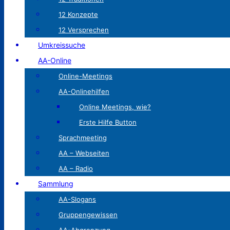
12 Konzepte
12 Versprechen
Umkreissuche
AA-Online
Online-Meetings
AA-Onlinehilfen
Online Meetings, wie?
Erste Hilfe Button
Sprachmeeting
AA – Webseiten
AA – Radio
Sammlung
AA-Slogans
Gruppengewissen