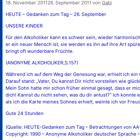
18. November 2011
26. September 2011
von
Gabi
HEUTE – Gedanken zum Tag – 26. September
UNSERE KINDER
Für den Alkoholiker kann es schwer sein, wieder harmonisc
er ein neuer Mensch ist, sie werden es ihn auf ihre Art spü
bringt oft wunderbare Früchte.
(ANONYME ALKOHOLIKER,S.157)
Während ich auf dem Weg der Genesung war, erhielt ich ein 
Darauf stand: „Vater, Du kannst Dir nicht vorstellen wie glüc
Mein Sohn hatte mir schon früher einmal gesagt, dass er mich
dich! Kannst du nicht sehen, was du dir antust?“ Ich konnte 
als ich die Karte meines Sohnes erhielt, weinte ich vor Freu
Gute 24 Stunden
(Quelle: HEUTE-Gedanken zum Tag – Betrachtungen von AA-M
Copyright: 1990 – Anonyme Alkoholiker deutscher Sprache –