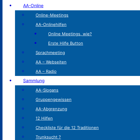
AA-Online
Online-Meetings
AA-Onlinehilfen
Online Meetings, wie?
Erste Hilfe Button
Sprachmeeting
AA – Webseiten
AA – Radio
Sammlung
AA-Slogans
Gruppengewissen
AA-Abgrenzung
12 Hilfen
Checkliste für die 12 Traditionen
Trunksucht ?