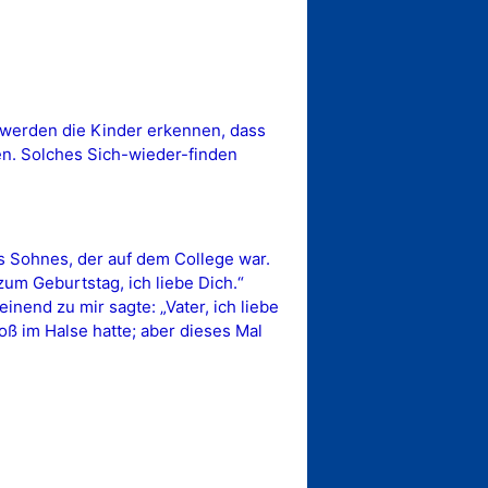
 werden die Kinder erkennen, dass
hen. Solches Sich-wieder-finden
s Sohnes, der auf dem College war.
 zum Geburtstag, ich liebe Dich.“
inend zu mir sagte: „Vater, ich liebe
loß im Halse hatte; aber dieses Mal