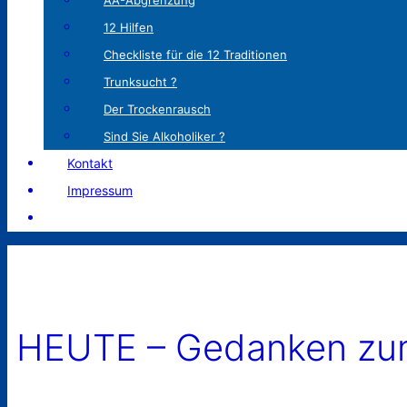
AA-Abgrenzung
12 Hilfen
Checkliste für die 12 Traditionen
Trunksucht ?
Der Trockenrausch
Sind Sie Alkoholiker ?
Kontakt
Impressum
HEUTE – Gedanken zum