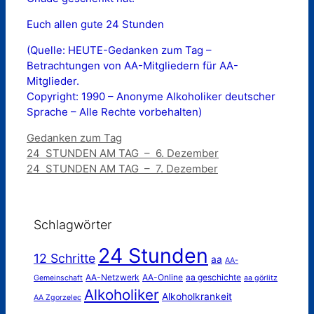
Euch allen gute 24 Stunden
(Quelle: HEUTE-Gedanken zum Tag –
Betrachtungen von AA-Mitgliedern für AA-
Mitglieder.
Copyright: 1990 – Anonyme Alkoholiker deutscher
Sprache – Alle Rechte vorbehalten)
Kategorien
Gedanken zum Tag
24 STUNDEN AM TAG – 6. Dezember
24 STUNDEN AM TAG – 7. Dezember
Schlagwörter
24 Stunden
12 Schritte
aa
AA-
AA-Netzwerk
AA-Online
aa geschichte
Gemeinschaft
aa görlitz
Alkoholiker
Alkoholkrankeit
AA Zgorzelec