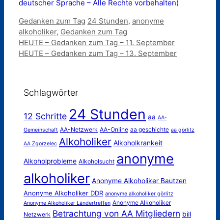
deutscher Sprache – Alle Rechte vorbehalten)
Kategorien
Schlagwörter
Gedanken zum Tag
24 Stunden
,
anonyme
alkoholiker
,
Gedanken zum Tag
HEUTE – Gedanken zum Tag – 11. September
HEUTE – Gedanken zum Tag – 13. September
Schlagwörter
24 Stunden
12 Schritte
aa
AA-
AA-Netzwerk
AA-Online
aa geschichte
Gemeinschaft
aa görlitz
Alkoholiker
Alkoholkrankeit
AA Zgorzelec
anonyme
Alkoholprobleme
Alkoholsucht
alkoholiker
Anonyme Alkoholiker Bautzen
Anonyme Alkoholiker DDR
anonyme alkoholiker görlitz
Anonyme Alkoholiker
Anonyme Alkoholiker Ländertreffen
Betrachtung von AA Mitgliedern
bill
Netzwerk