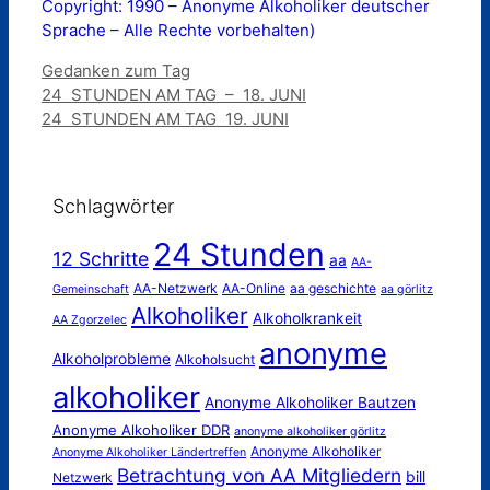
Copyright: 1990 – Anonyme Alkoholiker deutscher
Sprache – Alle Rechte vorbehalten)
Kategorien
Gedanken zum Tag
24 STUNDEN AM TAG – 18. JUNI
24 STUNDEN AM TAG 19. JUNI
Schlagwörter
24 Stunden
12 Schritte
aa
AA-
AA-Netzwerk
AA-Online
aa geschichte
Gemeinschaft
aa görlitz
Alkoholiker
Alkoholkrankeit
AA Zgorzelec
anonyme
Alkoholprobleme
Alkoholsucht
alkoholiker
Anonyme Alkoholiker Bautzen
Anonyme Alkoholiker DDR
anonyme alkoholiker görlitz
Anonyme Alkoholiker
Anonyme Alkoholiker Ländertreffen
Betrachtung von AA Mitgliedern
bill
Netzwerk