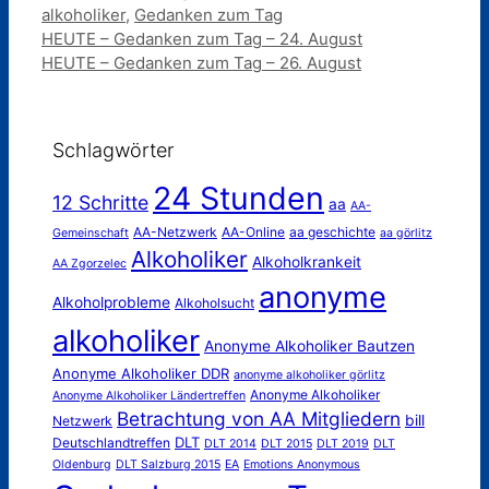
alkoholiker
,
Gedanken zum Tag
HEUTE – Gedanken zum Tag – 24. August
HEUTE – Gedanken zum Tag – 26. August
Schlagwörter
24 Stunden
12 Schritte
aa
AA-
AA-Netzwerk
AA-Online
aa geschichte
Gemeinschaft
aa görlitz
Alkoholiker
Alkoholkrankeit
AA Zgorzelec
anonyme
Alkoholprobleme
Alkoholsucht
alkoholiker
Anonyme Alkoholiker Bautzen
Anonyme Alkoholiker DDR
anonyme alkoholiker görlitz
Anonyme Alkoholiker
Anonyme Alkoholiker Ländertreffen
Betrachtung von AA Mitgliedern
bill
Netzwerk
DLT
Deutschlandtreffen
DLT 2014
DLT 2015
DLT 2019
DLT
Oldenburg
DLT Salzburg 2015
EA
Emotions Anonymous