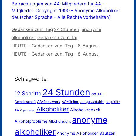
Betrachtungen von AA-Mitgliedern für AA-
Mitglieder. Copyright: 1990 – Anonyme Alkoholiker
deutscher Sprache – Alle Rechte vorbehalten)
Kategorien
Schlagwörter
Gedanken zum Tag
24 Stunden
,
anonyme
alkoholiker
,
Gedanken zum Tag
HEUTE – Gedanken zum Tag – 6. August
HEUTE – Gedanken zum Tag – 8. August
Schlagwörter
24 Stunden
12 Schritte
aa
AA-
AA-Netzwerk
AA-Online
aa geschichte
Gemeinschaft
aa görlitz
Alkoholiker
Alkoholkrankeit
AA Zgorzelec
anonyme
Alkoholprobleme
Alkoholsucht
alkoholiker
Anonyme Alkoholiker Bautzen