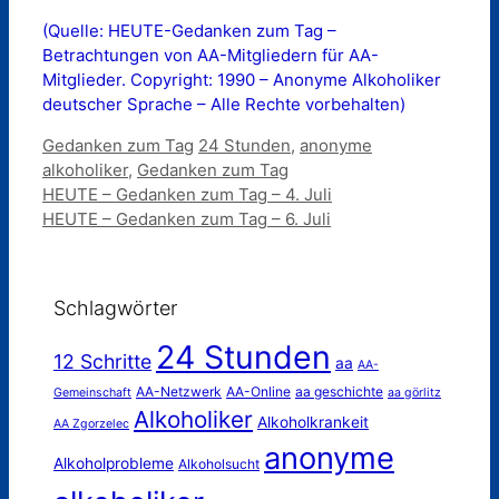
(Quelle: HEUTE-Gedanken zum Tag –
Betrachtungen von AA-Mitgliedern für AA-
Mitglieder. Copyright: 1990 – Anonyme Alkoholiker
deutscher Sprache – Alle Rechte vorbehalten)
Kategorien
Schlagwörter
Gedanken zum Tag
24 Stunden
,
anonyme
alkoholiker
,
Gedanken zum Tag
HEUTE – Gedanken zum Tag – 4. Juli
HEUTE – Gedanken zum Tag – 6. Juli
Schlagwörter
24 Stunden
12 Schritte
aa
AA-
AA-Netzwerk
AA-Online
aa geschichte
Gemeinschaft
aa görlitz
Alkoholiker
Alkoholkrankeit
AA Zgorzelec
anonyme
Alkoholprobleme
Alkoholsucht