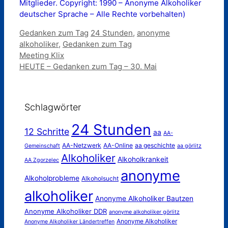
Mitglieder. Copyright: 1990 – Anonyme Alkoholiker
deutscher Sprache – Alle Rechte vorbehalten)
Kategorien
Schlagwörter
Gedanken zum Tag
24 Stunden
,
anonyme
alkoholiker
,
Gedanken zum Tag
Meeting Klix
HEUTE – Gedanken zum Tag – 30. Mai
Schlagwörter
24 Stunden
12 Schritte
aa
AA-
AA-Netzwerk
AA-Online
aa geschichte
Gemeinschaft
aa görlitz
Alkoholiker
Alkoholkrankeit
AA Zgorzelec
anonyme
Alkoholprobleme
Alkoholsucht
alkoholiker
Anonyme Alkoholiker Bautzen
Anonyme Alkoholiker DDR
anonyme alkoholiker görlitz
Anonyme Alkoholiker
Anonyme Alkoholiker Ländertreffen