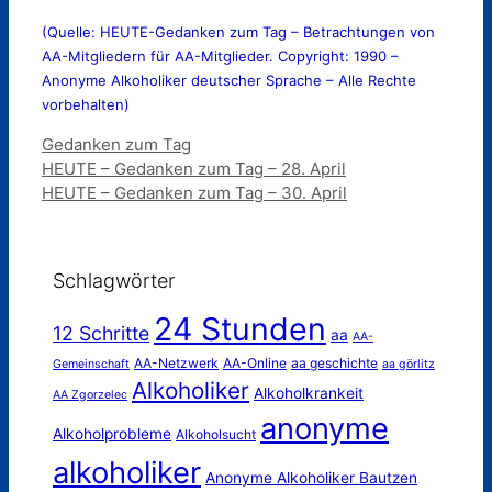
(Quelle: HEUTE-Gedanken zum Tag – Betrachtungen von
AA-Mitgliedern für AA-Mitglieder. Copyright: 1990 –
Anonyme Alkoholiker deutscher Sprache – Alle Rechte
vorbehalten)
Kategorien
Gedanken zum Tag
HEUTE – Gedanken zum Tag – 28. April
HEUTE – Gedanken zum Tag – 30. April
Schlagwörter
24 Stunden
12 Schritte
aa
AA-
AA-Netzwerk
AA-Online
aa geschichte
Gemeinschaft
aa görlitz
Alkoholiker
Alkoholkrankeit
AA Zgorzelec
anonyme
Alkoholprobleme
Alkoholsucht
alkoholiker
Anonyme Alkoholiker Bautzen