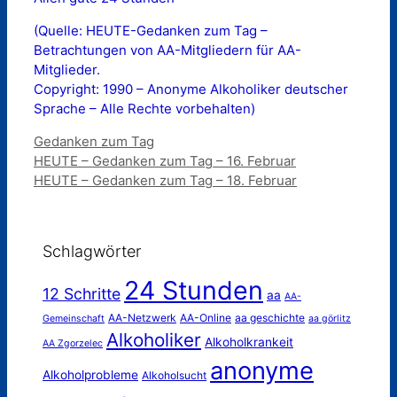
(Quelle: HEUTE-Gedanken zum Tag –
Betrachtungen von AA-Mitgliedern für AA-
Mitglieder.
Copyright: 1990 – Anonyme Alkoholiker deutscher
Sprache – Alle Rechte vorbehalten)
Kategorien
Gedanken zum Tag
HEUTE – Gedanken zum Tag – 16. Februar
HEUTE – Gedanken zum Tag – 18. Februar
Schlagwörter
24 Stunden
12 Schritte
aa
AA-
AA-Netzwerk
AA-Online
aa geschichte
Gemeinschaft
aa görlitz
Alkoholiker
Alkoholkrankeit
AA Zgorzelec
anonyme
Alkoholprobleme
Alkoholsucht