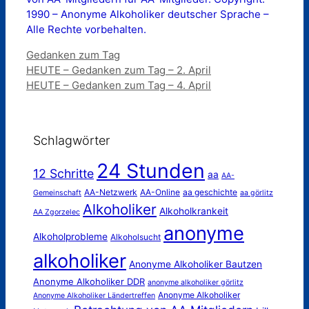
1990 – Anonyme Alkoholiker deutscher Sprache –
Alle Rechte vorbehalten.
Kategorien
Gedanken zum Tag
HEUTE – Gedanken zum Tag – 2. April
HEUTE – Gedanken zum Tag – 4. April
Schlagwörter
24 Stunden
12 Schritte
aa
AA-
AA-Netzwerk
AA-Online
aa geschichte
Gemeinschaft
aa görlitz
Alkoholiker
Alkoholkrankeit
AA Zgorzelec
anonyme
Alkoholprobleme
Alkoholsucht
alkoholiker
Anonyme Alkoholiker Bautzen
Anonyme Alkoholiker DDR
anonyme alkoholiker görlitz
Anonyme Alkoholiker
Anonyme Alkoholiker Ländertreffen