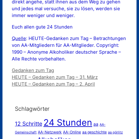
direkt angehe, statt ihnen aus dem Weg zu gehen
und jedes mal versuche, sie zu lösen, werden sie
immer weniger und weniger.
Euch allen gute 24 Stunden
Quelle
: HEUTE-Gedanken zum Tag – Betrachtungen
von AA-Mitgliedern für AA-Mitglieder. Copyright:
1990 – Anonyme Alkoholiker deutscher Sprache –
Alle Rechte vorbehalten.
Kategorien
Gedanken zum Tag
HEUTE – Gedanken zum Tag – 31. März
HEUTE – Gedanken zum Tag – 2. April
Schlagwörter
24 Stunden
12 Schritte
aa
AA-
AA-Netzwerk
AA-Online
aa geschichte
Gemeinschaft
aa görlitz